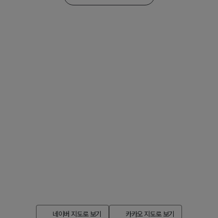
아름답고 건강한 피부 자신감을 되찾는 여정에
천안휴먼피부과
가 함께하겠습니다.
온라인상담
네이버 지도로 보기
카카오 지도로 보기