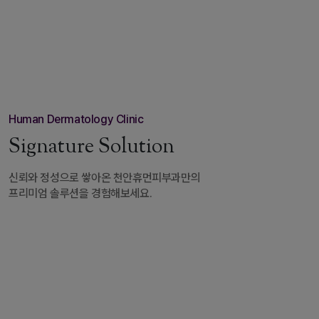
남궁선
윤대관
원장
피부과전문의
원장
피부과전문의
Human Dermatology Clinic
Signature Solution
신뢰와 정성으로 쌓아온 천안휴먼피부과만의
프리미엄 솔루션을 경험해보세요.
LIFTING CENTER
SCARS
A
/ PIGMENTATION
리프팅 센터
흉터/난치성 색소 클리닉
여드